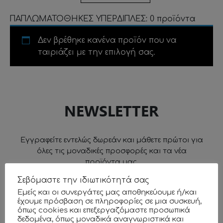
ΠΑΠΛΩΜΑΤΟΘΗΚΕΣ ΥΠΕΡΔΙΠΛΕΣ: 0 προϊόντα
Δεν βρέθηκε κανένα προϊόν που να
ταιριάζει με την επιλογή σας.
NEWSLETTER
Εγγραφείτε εντελώς δωρεάν και μάθετε πρώτοι για
όλες τις μοναδικές προσφορές και τα νέα
προϊόντα μας.
Σεβόμαστε την ιδιωτικότητά σας
Εμείς και οι συνεργάτες μας αποθηκεύουμε ή/και
έχουμε πρόσβαση σε πληροφορίες σε μια συσκευή,
όπως cookies και επεξεργαζόμαστε προσωπικά
δεδομένα, όπως μοναδικά αναγνωριστικά και