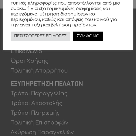
τυπικές πληροφορίες που αποστέλλονται από μια
συσκευή για εξατομικευμένες διαφημίσεις και
περιεχόμενο, μέτρηση διαφημίσεων και
περιεχομένου, καθώς και απόψεις του κοινού για
την ανάπτυξη και βελτίωση προϊόντων.
ΠΛΗΡΟΦΟΡΙΕΣ
ΠΕΡΙΣΣΟΤΕΡΕΣ ΕΠΙΛΟΓΕΣ
ΣΥΜΦΩΝΩ
Εταιρία
Επικοινωνία
Όροι Χρήσης
Πολιτική Απορρήτου
ΕΞΥΠΗΡΕΤΗΣΗ ΠΕΛΑΤΩΝ
Τρόποι Παραγγελίας
Τρόποι Αποστολής
Τρόποι Πληρωμής
Πολιτική Επιστροφών
Ακύρωση Παραγγελιών